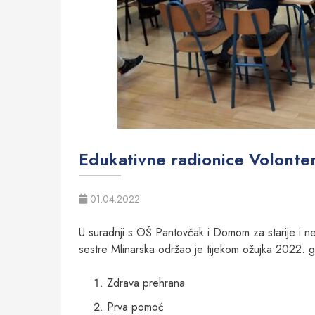
Edukativne radionice Volonte
01.04.2022
U suradnji s OŠ Pantovčak i Domom za starije i n
sestre Mlinarska održao je tijekom ožujka 2022. g
Zdrava prehrana
Prva pomoć