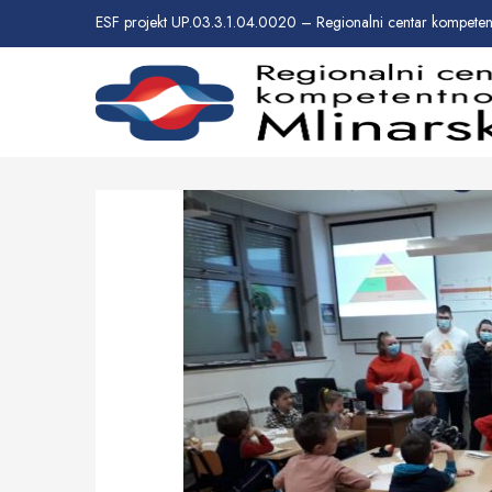
ESF projekt UP.03.3.1.04.0020 – Regionalni centar kompetent