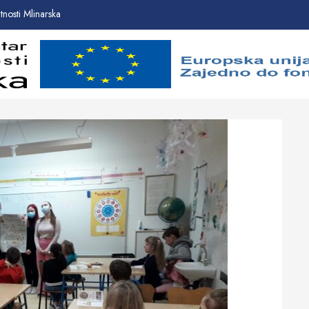
nosti Mlinarska
Početna
Novosti
O
proje