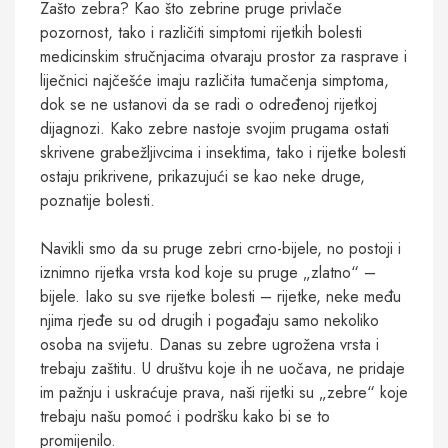
Zašto zebra? Kao što zebrine pruge privlače
pozornost, tako i različiti simptomi rijetkih bolesti
medicinskim stručnjacima otvaraju prostor za rasprave i
liječnici najčešće imaju različita tumačenja simptoma,
dok se ne ustanovi da se radi o određenoj rijetkoj
dijagnozi. Kako zebre nastoje svojim prugama ostati
skrivene grabežljivcima i insektima, tako i rijetke bolesti
ostaju prikrivene, prikazujući se kao neke druge,
poznatije bolesti.
Navikli smo da su pruge zebri crno-bijele, no postoji i
iznimno rijetka vrsta kod koje su pruge „zlatno“ –
bijele. Iako su sve rijetke bolesti – rijetke, neke među
njima rjeđe su od drugih i pogađaju samo nekoliko
osoba na svijetu. Danas su zebre ugrožena vrsta i
trebaju zaštitu. U društvu koje ih ne uočava, ne pridaje
im pažnju i uskraćuje prava, naši rijetki su „zebre“ koje
trebaju našu pomoć i podršku kako bi se to
promijenilo.