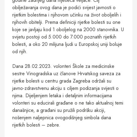
godine zadnjeg dana mjeseca veljače. Cilj
obilježavanja ovog dana je podići svijest javnosti o
rijetkim bolestima i njihovom učinku na život oboljelih i
njihovih obitelji. Prema definiciji rijetke bolesti su one
koje se javljaju kod 1 oboljelog na 2000 stanovnika. U
svijetu postoji od 5.000 do 7.000 poznatih rijetkih
bolesti, a oko 20 milijuna ljudi u Europskoj uniji boluje
od njih.
Dana 28.02.2023. volonteri Škole za medicinske
sestre Vinogradska uz članove Hrvatskog saveza za
rijetke bolesti u centru grada Zagreba održali su
javno-zdravstvenu akciju s ciljem podizanja svijesti o
njima. Dijeljenjem letaka i detaljnim informacijama
volonteri su educirali građane o ne tako aktualnoj temi
današnjice, a građani su pružili podršku akciji,
nošenjem naljepnica ovogodišnjeg simbola dana
rijetkih bolesti – zebre.