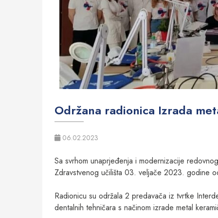
Održana radionica Izrada met
06.02.2023
Sa svrhom unaprjeđenja i modernizacije redovno
Zdravstvenog učilišta 03. veljače 2023. godine od
Radionicu su održala 2 predavača iz tvrtke Inter
dentalnih tehničara s načinom izrade metal keramič