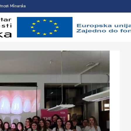
nosti Mlinarska
Početna
Novosti
O
proje