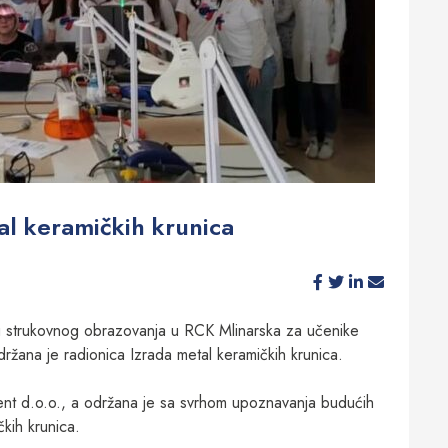
al keramičkih krunica
g strukovnog obrazovanja u RCK Mlinarska za učenike
ržana je radionica Izrada metal keramičkih krunica.
dent d.o.o., a održana je sa svrhom upoznavanja budućih
kih krunica.