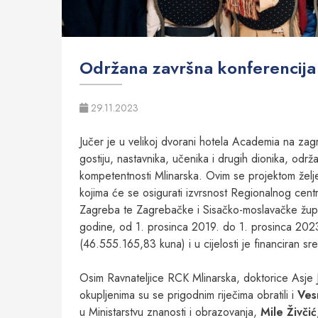
Održana završna konferencija
29.11.2023
Jučer je u velikoj dvorani hotela Academia na z
gostiju, nastavnika, učenika i drugih dionika, odr
kompetentnosti Mlinarska. Ovim se projektom željel
kojima će se osigurati izvrsnost Regionalnog cen
Zagreba te Zagrebačke i Sisačko-moslavačke župani
godine, od 1. prosinca 2019. do 1. prosinca 2023
(46.555.165,83 kuna) i u cijelosti je financiran s
Osim Ravnateljice RCK Mlinarska, doktorice Asje J
okupljenima su se prigodnim riječima obratili i
Ves
u Ministarstvu znanosti i obrazovanja,
Mile Živčić