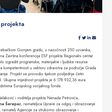
 projekta
agrebačkom Gornjem gradu, u nazočnosti 250 uzvanika,
žana Završna konferencija ESF projekta Regionalni centar
o izgraditi programske, materijalne i ljudske resurse
tra kompetentnosti u sektoru zdravstva za područje Grada
je. Projekt se provodio tijekom posljednje četiri
. Ukupna vrijednost projekta je 6.178.932,36 eura
redstvima Europskog socijalnog fonda.
elaković i voditelja projekta Nenada Petrovića,
na Šerepac
, ravnateljica Uprave za odgoj i obrazovanje
, ravnatelj Agencije za strukovno obrazovanje i