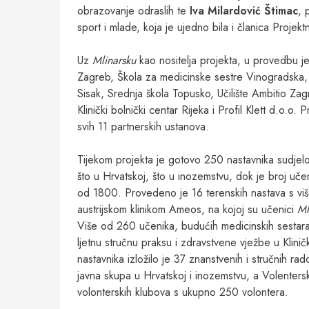
obrazovanje odraslih te
Iva Milardović Štimac
, 
sport i mlade, koja je ujedno bila i članica Projekt
Uz
Mlinarsku
kao nositelja projekta, u provedbu je
Zagreb, Škola za medicinske sestre Vinogradska, 
Sisak, Srednja škola Topusko, Učilište Ambitio Z
Klinički bolnički centar Rijeka i Profil Klett d.o.o.
svih 11 partnerskih ustanova.
Tijekom projekta je gotovo 250 nastavnika sudjelo
što u Hrvatskoj, što u inozemstvu, dok je broj učen
od 1800. Provedeno je 16 terenskih nastava s viš
austrijskom klinikom Ameos, na kojoj su učenici
Ml
Više od 260 učenika, budućih medicinskih sestara, 
ljetnu stručnu praksu i zdravstvene vježbe u Kli
nastavnika izložilo je 37 znanstvenih i stručnih ra
javna skupa u Hrvatskoj i inozemstvu, a Volentersk
volonterskih klubova s ukupno 250 volontera.