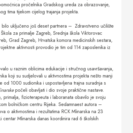
pomoćnica pročelnika Gradskog ureda za obrazovanje,
nog tima tijekom cijelog trajanja projekta.
 bilo uključeno još deset partnera – Zdravstveno učilište
Škola za primalje Zagreb, Srednja škola Viktorovac
agreb, Grad Zagreb, Hrvatska komora medicinskih sestara,
 Projektne aktivnosti provodio je tim od 114 zaposlenika iz
valo u raznim oblicima edukacije i stručnog usavršavanja,
ika koji su sudjelovali u aktivnostima projekta nešto manji
e od 1000 sudionika i uspostavljena trajna suradnja s
inarske
počeli obavljati i dio svoje praktične nastave.
primalja, fizioterapeuta i laboranata obavilo je svoju
ničkom bolničkom centru Rijeka. Sedamnaest autora –
dova o aktivnostima i rezultatima RCK Mlinarska na 23
i centar Mlinarska danas koordinira rad 6 školskih