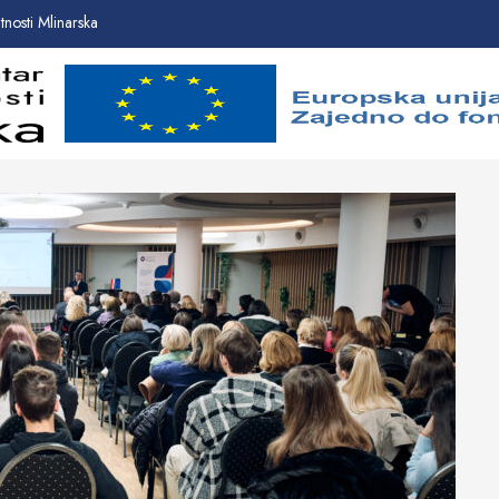
nosti Mlinarska
Početna
Novosti
O
proje