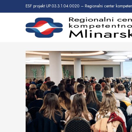
ESF projekt UP.03.3.1.04.0020 – Regionalni centar kompetent