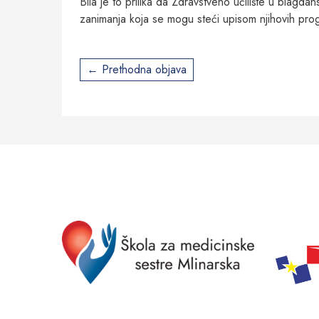
Bila je to prilika da Zdravstveno učilište u blagda
zanimanja koja se mogu steći upisom njihovih pro
Post
Prethodna objava
navigation