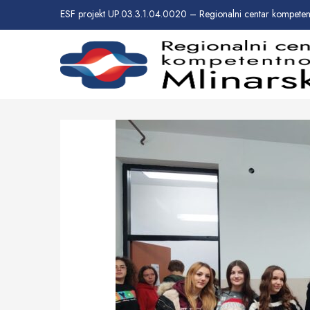
ESF projekt UP.03.3.1.04.0020 – Regionalni centar kompetent