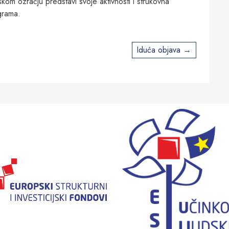
nskom ozračju predstavi svoje aktivnosti i strukovna
grama.
Iduća objava