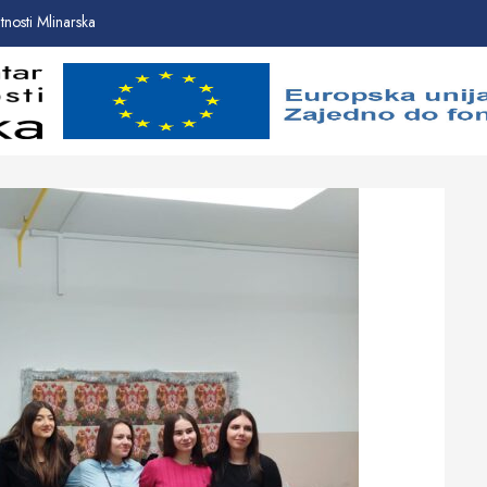
nosti Mlinarska
Početna
Novosti
O
proje