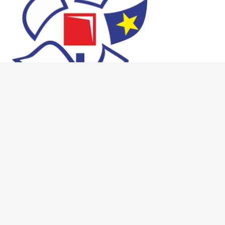
Sadržaj web stranica isključiva je odgovornost Škole za medicinske
sestre Mlinarska