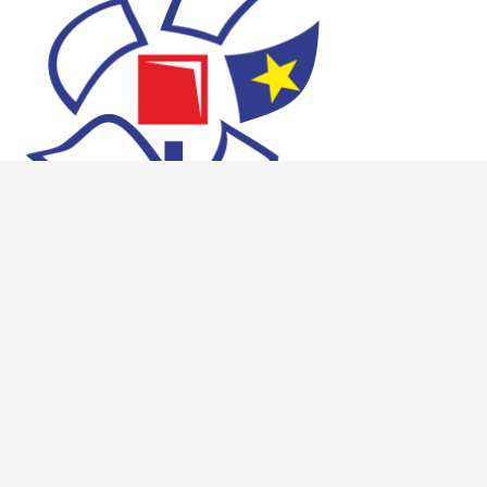
Sadržaj web stranica isključiva je odgovornost Škole za medicinske