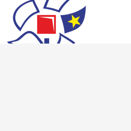
Sadržaj web stranica isključiva je odgovornost Škole za medicinske