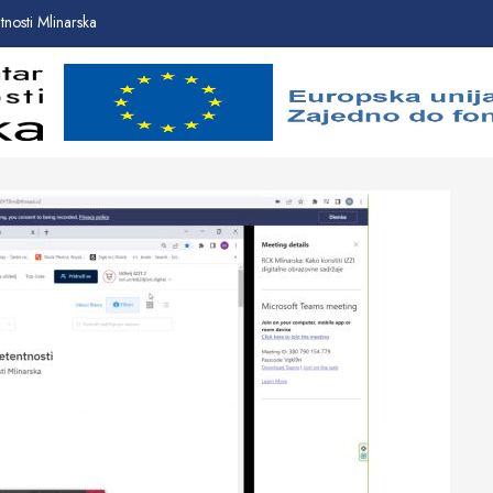
nosti Mlinarska
Početna
Novosti
O
proje