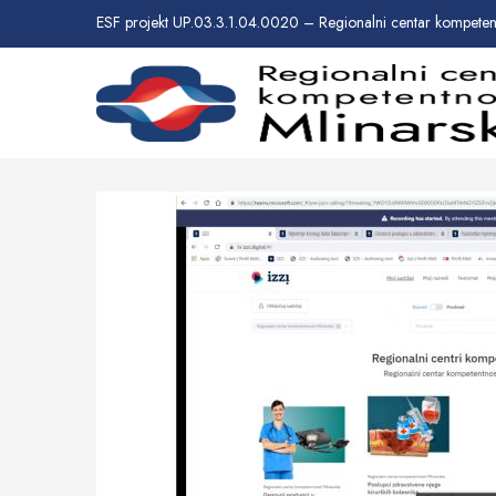
ESF projekt UP.03.3.1.04.0020 – Regionalni centar kompetent