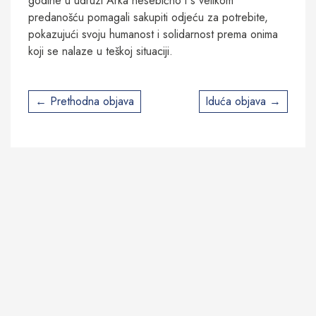
godine u udruzi Arka nesebično i s velikom
predanošću pomagali sakupiti odjeću za potrebite,
pokazujući svoju humanost i solidarnost prema onima
koji se nalaze u teškoj situaciji.
Post
Prethodna objava
Iduća objava
navigation